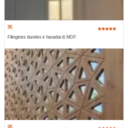
9
€
Filinginės durelės ir fasadai iš MDF
0
€