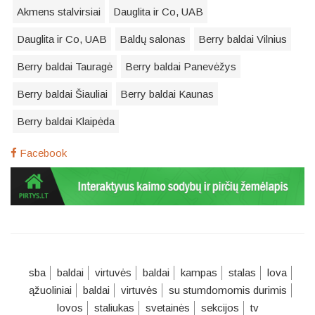
Akmens stalvirsiai
Dauglita ir Co, UAB
Dauglita ir Co, UAB
Baldų salonas
Berry baldai Vilnius
Berry baldai Tauragė
Berry baldai Panevėžys
Berry baldai Šiauliai
Berry baldai Kaunas
Berry baldai Klaipėda
Facebook
sba
baldai
virtuvės
baldai
kampas
stalas
lova
ąžuoliniai
baldai
virtuvės
su stumdomomis durimis
lovos
staliukas
svetainės
sekcijos
tv