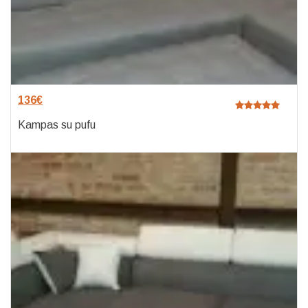
136
€
Kampas su pufu