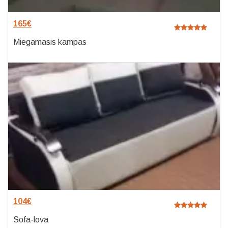
165
€
Miegamasis kampas
104
€
Sofa-lova