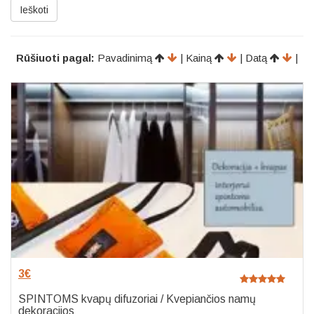
Ieškoti
Rūšiuoti pagal:
Pavadinimą
| Kainą
| Datą
|
3
€
SPINTOMS kvapų difuzoriai / Kvepiančios namų
dekoracijos