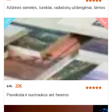
Ažūrinės sienelės, turėklai, radiatorių uždengimai, širmos
SALE
-17%
20
€
17
€
Paveikslai ir nuotraukos ant faneros