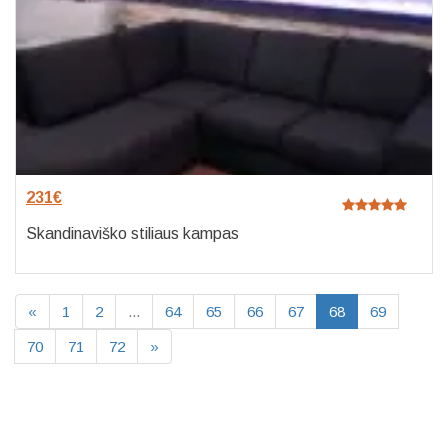
231
€
Skandinaviško stiliaus kampas
«
1
2
...
64
65
66
67
68
69
70
71
72
»