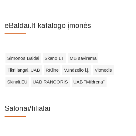
eBaldai.lt katalogo įmonės
Simonos Baldai
Skano LT
MB savirema
Tikri langai, UAB
RKline
V.Indzelio i.į.
Vitmedis
Skinali.EU
UAB RANCORIS
UAB "Mildrena"
Salonai/filialai