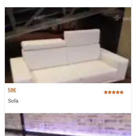
58
€
Sofa