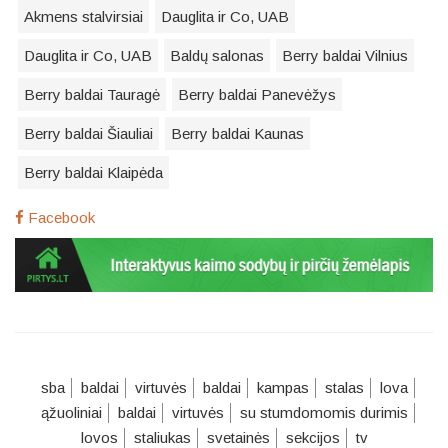
Akmens stalvirsiai
Dauglita ir Co, UAB
Dauglita ir Co, UAB
Baldų salonas
Berry baldai Vilnius
Berry baldai Tauragė
Berry baldai Panevėžys
Berry baldai Šiauliai
Berry baldai Kaunas
Berry baldai Klaipėda
Facebook
sba
baldai
virtuvės
baldai
kampas
stalas
lova
ąžuoliniai
baldai
virtuvės
su stumdomomis durimis
lovos
staliukas
svetainės
sekcijos
tv