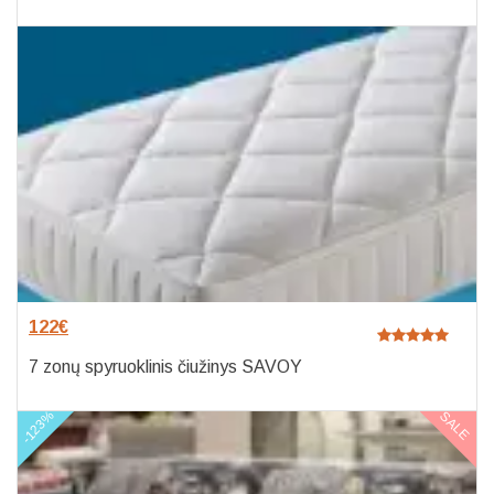
122
€
7 zonų spyruoklinis čiužinys SAVOY
-123%
SALE