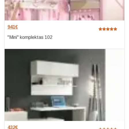
941
€
"Mini" komplektas 102
432
€