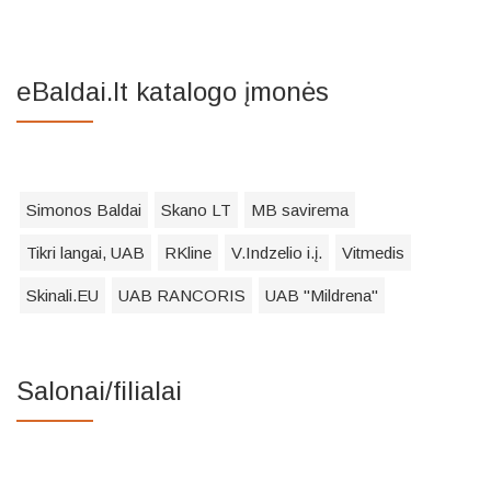
eBaldai.lt katalogo įmonės
Simonos Baldai
Skano LT
MB savirema
Tikri langai, UAB
RKline
V.Indzelio i.į.
Vitmedis
Skinali.EU
UAB RANCORIS
UAB "Mildrena"
Salonai/filialai