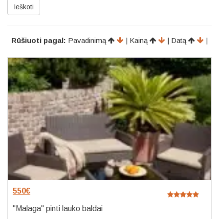
Ieškoti
Rūšiuoti pagal:
Pavadinimą
| Kainą
| Datą
|
550
€
"Malaga" pinti lauko baldai