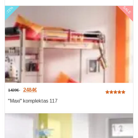
SALE
-72%
2484
€
1439
€
"Maxi" komplektas 117