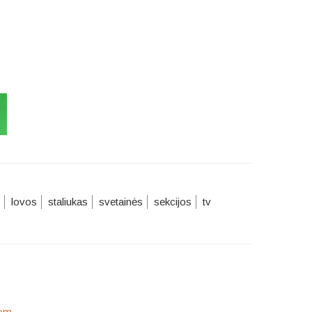
lovos
staliukas
svetainės
sekcijos
tv
com