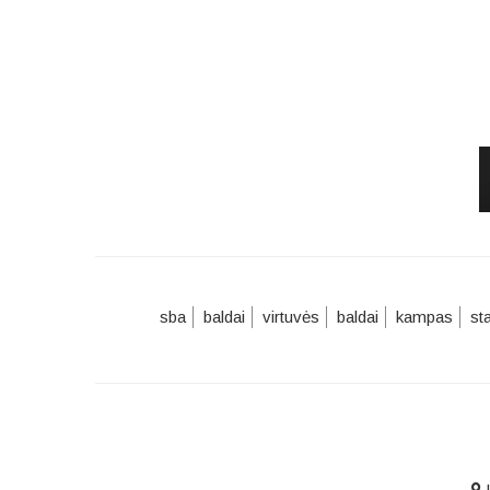
sba
baldai
virtuvės
baldai
kampas
st