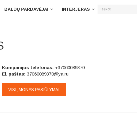
BALDŲ PARDAVĖJAI
INTERJERAS
S
Kompanijos telefonas:
+37060089370
El. paštas:
37060089370@ya.ru
VISI ĮMONĖS PASIŪLYMAI