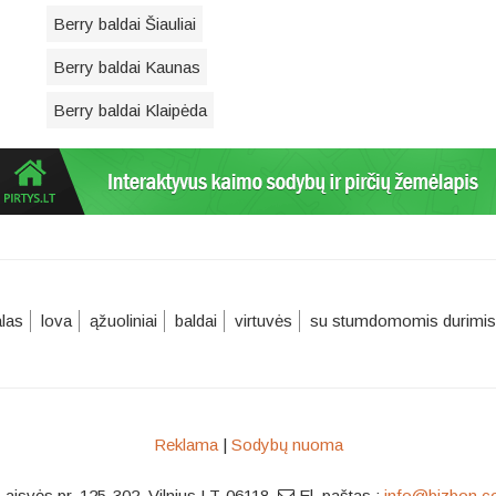
Berry baldai Šiauliai
Berry baldai Kaunas
Berry baldai Klaipėda
alas
lova
ąžuoliniai
baldai
virtuvės
su stumdomomis durimis
Reklama
|
Sodybų nuoma
Laisvės pr. 125-302, Vilnius LT-06118
,
El. paštas :
info@bizbon.