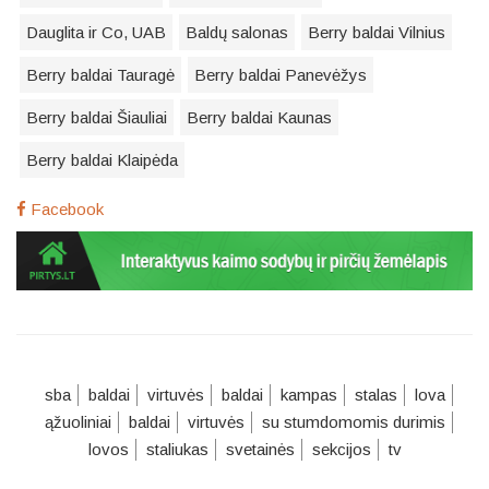
Dauglita ir Co, UAB
Baldų salonas
Berry baldai Vilnius
Berry baldai Tauragė
Berry baldai Panevėžys
Berry baldai Šiauliai
Berry baldai Kaunas
Berry baldai Klaipėda
Facebook
sba
baldai
virtuvės
baldai
kampas
stalas
lova
ąžuoliniai
baldai
virtuvės
su stumdomomis durimis
lovos
staliukas
svetainės
sekcijos
tv