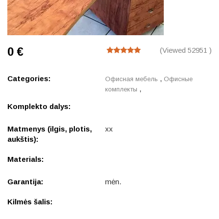
0 €
(Viewed 52951 )
Categories:
,
Офисная мебель
Офисные
,
комплекты
Komplekto dalys:
Matmenys (ilgis, plotis,
xx
aukštis):
Materials:
Garantija:
mėn.
Kilmės šalis: