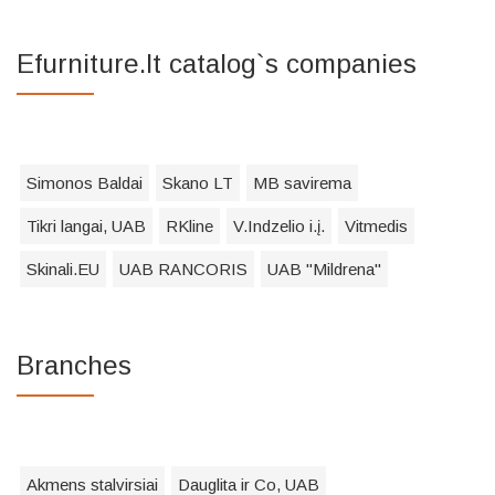
Efurniture.lt catalog`s companies
Simonos Baldai
Skano LT
MB savirema
Tikri langai, UAB
RKline
V.Indzelio i.į.
Vitmedis
Skinali.EU
UAB RANCORIS
UAB "Mildrena"
Branches
Akmens stalvirsiai
Dauglita ir Co, UAB