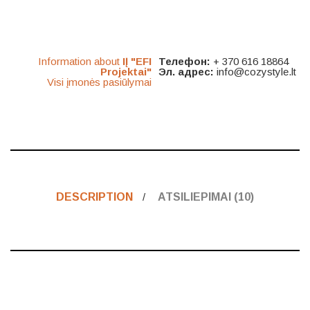
Information about
IĮ "EFI
Телефон:
+ 370 616 18864
Projektai"
Эл. адрес:
info@cozystyle.lt
Visi įmonės pasiūlymai
DESCRIPTION
ATSILIEPIMAI (10)