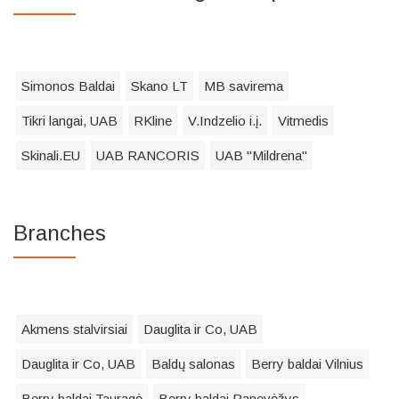
Simonos Baldai
Skano LT
MB savirema
Tikri langai, UAB
RKline
V.Indzelio i.į.
Vitmedis
Skinali.EU
UAB RANCORIS
UAB "Mildrena"
Branches
Akmens stalvirsiai
Dauglita ir Co, UAB
Dauglita ir Co, UAB
Baldų salonas
Berry baldai Vilnius
Berry baldai Tauragė
Berry baldai Panevėžys