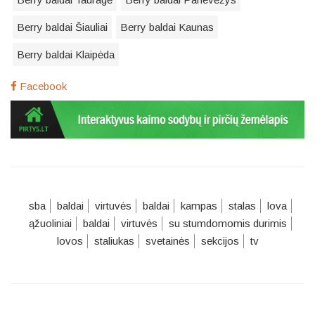
Berry baldai Šiauliai
Berry baldai Kaunas
Berry baldai Klaipėda
Facebook
sba
baldai
virtuvės
baldai
kampas
stalas
lova
ąžuoliniai
baldai
virtuvės
su stumdomomis durimis
lovos
staliukas
svetainės
sekcijos
tv