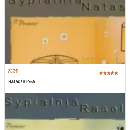
733
€
Natasza lova