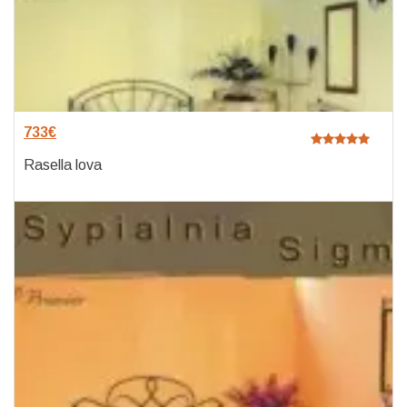
733
€
Rasella lova