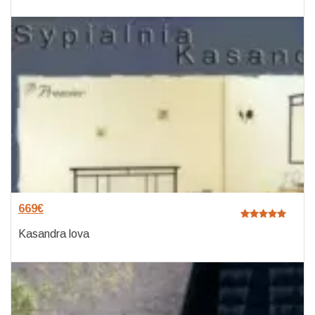
669
€
Kasandra lova