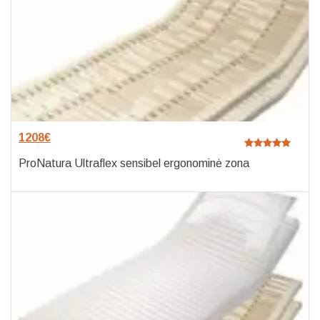
1208
€
ProNatura Ultraflex sensibel ergonominė zona