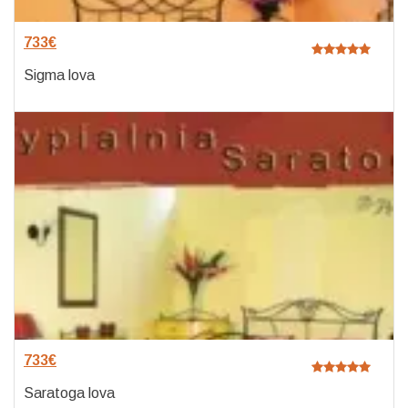
733
€
Sigma lova
733
€
Saratoga lova