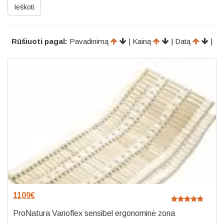
Ieškoti
Rūšiuoti pagal:
Pavadinimą
| Kainą
| Datą
|
1109
€
ProNatura Varioflex sensibel ergonominė zona