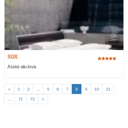
922
€
Assisi-alu lova
«
1
2
...
5
6
7
8
9
10
11
...
71
72
»