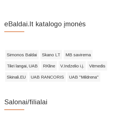
eBaldai.lt katalogo įmonės
Simonos Baldai
Skano LT
MB savirema
Tikri langai, UAB
RKline
V.Indzelio i.į.
Vitmedis
Skinali.EU
UAB RANCORIS
UAB "Mildrena"
Salonai/filialai