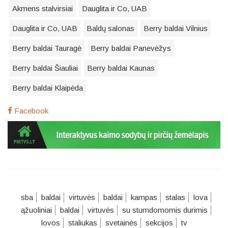
Akmens stalvirsiai
Dauglita ir Co, UAB
Dauglita ir Co, UAB
Baldų salonas
Berry baldai Vilnius
Berry baldai Tauragė
Berry baldai Panevėžys
Berry baldai Šiauliai
Berry baldai Kaunas
Berry baldai Klaipėda
Facebook
sba
baldai
virtuvės
baldai
kampas
stalas
lova
ąžuoliniai
baldai
virtuvės
su stumdomomis durimis
lovos
staliukas
svetainės
sekcijos
tv