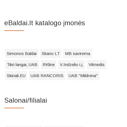
eBaldai.lt katalogo įmonės
Simonos Baldai
Skano LT
MB savirema
Tikri langai, UAB
RKline
V.Indzelio i.į.
Vitmedis
Skinali.EU
UAB RANCORIS
UAB "Mildrena"
Salonai/filialai