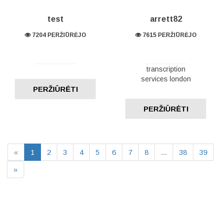
test
arrett82
7204 PERŽIŪRĖJO
7615 PERŽIŪRĖJO
transcription
services london
PERŽIŪRĖTI
PERŽIŪRĖTI
«
1
2
3
4
5
6
7
8
...
38
39
»