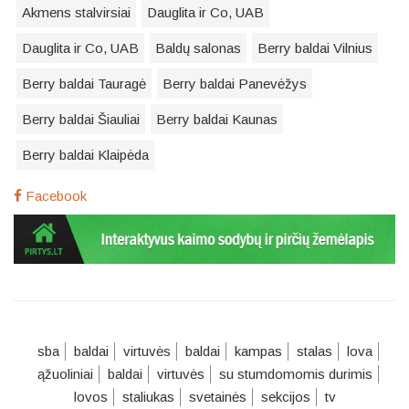
Akmens stalvirsiai
Dauglita ir Co, UAB
Dauglita ir Co, UAB
Baldų salonas
Berry baldai Vilnius
Berry baldai Tauragė
Berry baldai Panevėžys
Berry baldai Šiauliai
Berry baldai Kaunas
Berry baldai Klaipėda
Facebook
sba
baldai
virtuvės
baldai
kampas
stalas
lova
ąžuoliniai
baldai
virtuvės
su stumdomomis durimis
lovos
staliukas
svetainės
sekcijos
tv