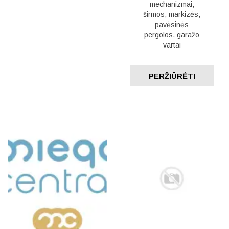
mechanizmai,
širmos, markizės,
pavėsinės
pergolos, garažo
vartai
PERŽIŪRĖTI