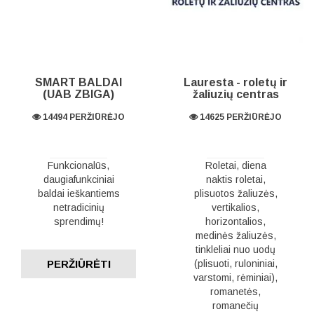
SMART BALDAI
Lauresta - roletų ir
(UAB ZBIGA)
žaliuzių centras
14494 PERŽIŪRĖJO
14625 PERŽIŪRĖJO
Funkcionalūs,
Roletai, diena
daugiafunkciniai
naktis roletai,
baldai ieškantiems
plisuotos žaliuzės,
netradicinių
vertikalios,
sprendimų!
horizontalios,
medinės žaliuzės,
tinkleliai nuo uodų
PERŽIŪRĖTI
(plisuoti, ruloniniai,
varstomi, rėminiai),
romanetės,
romanečių