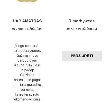
UAB AMATRAS
Timothyweds
7580 PERŽIŪRĖJO
7337 PERŽIŪRĖJO
„Miego centras“ –
tai specializuotos
čiužinių ir lovų
PERŽIŪRĖTI
parduotuvės
Kaune, Vilniuje ir
Klaipėdoje.
Čiužinius
parenkame pagal
specialią metodiką,
paremtą
kineziterapeutų
rekomendacijomis.