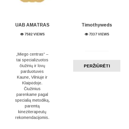
UAB AMATRAS
Timothyweds
7582 VIEWS
7337 VIEWS
„Miego centras“ –
tai specializuotos
čiužinių ir lovų
PERŽIŪRĖTI
parduotuvės
Kaune, Vilniuje ir
Klaipėdoje.
Čiužinius
parenkame pagal
specialią metodiką,
paremtą
kineziterapeutų
rekomendacijomis.