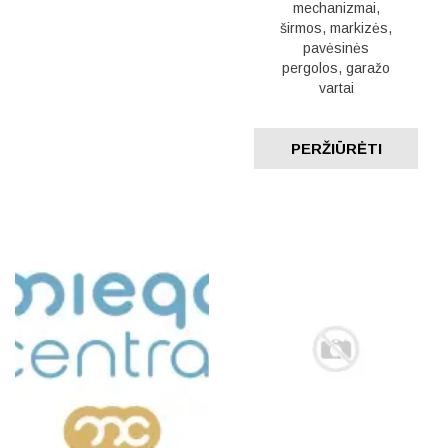
mechanizmai,
širmos, markizės,
pavėsinės
pergolos, garažo
vartai
PERŽIŪRĖTI