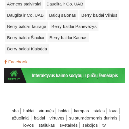
Akmens stalvirsiai
Dauglita ir Co, UAB
Dauglita ir Co, UAB
Baldų salonas
Berry baldai Vilnius
Berry baldai Tauragė
Berry baldai Panevėžys
Berry baldai Šiauliai
Berry baldai Kaunas
Berry baldai Klaipėda
Facebook
sba
baldai
virtuvės
baldai
kampas
stalas
lova
ąžuoliniai
baldai
virtuvės
su stumdomomis durimis
lovos
staliukas
svetainės
sekcijos
tv