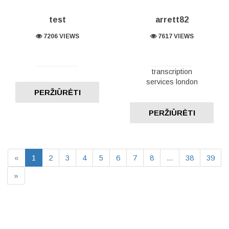
test
arrett82
7206 VIEWS
7617 VIEWS
transcription
services london
PERŽIŪRĖTI
PERŽIŪRĖTI
«
1
2
3
4
5
6
7
8
...
38
39
»