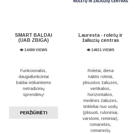
SMART BALDAI
Lauresta - roletų ir
(UAB ZBIGA)
žaliuzių centras
14499 VIEWS
14631 VIEWS
Funkcionalūs,
Roletai, diena
daugiafunkciniai
naktis roletai,
baldai ieškantiems
plisuotos žaliuzės,
netradicinių
vertikalios,
sprendimų!
horizontalios,
medinės žaliuzės,
tinkleliai nuo uodų
PERŽIŪRĖTI
(plisuoti, ruloniniai,
varstomi, rėminiai),
romanetės,
romanečių