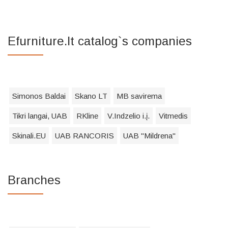
Efurniture.lt catalog`s companies
Simonos Baldai
Skano LT
MB savirema
Tikri langai, UAB
RKline
V.Indzelio i.į.
Vitmedis
Skinali.EU
UAB RANCORIS
UAB "Mildrena"
Branches