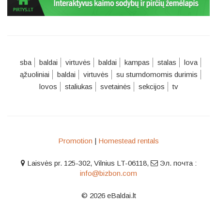
sba
baldai
virtuvės
baldai
kampas
stalas
lova
ąžuoliniai
baldai
virtuvės
su stumdomomis durimis
lovos
staliukas
svetainės
sekcijos
tv
Promotion
|
Homestead rentals
Laisvės pr. 125-302, Vilnius LT-06118
,
Эл. почта :
info@bizbon.com
© 2026 eBaldai.lt