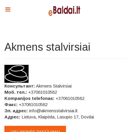
Akmens stalvirsiai
Консультант:
Akmens Stalvirsiai
Моб. тел.:
+37061010582
Kompanijos telefonas:
+37061010582
Факс:
+37061010582
Эл. адрес:
info@akmensstalvirsiai.lt
Адрес:
Lietuva, Klaipėda, Lasupio 17, Dovilai