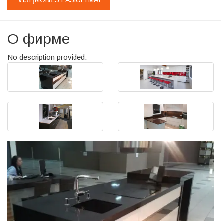
VISI ĮMONĖS PASIŪLYMAI
О фирме
No description provided.