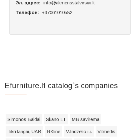
Эл. адрес:
info@akmensstalvirsiai.lt
Телефон:
+37061010582
Efurniture.lt catalog`s companies
Simonos Baldai
Skano LT
MB savirema
Tikri langai, UAB
RKline
V.Indzelio i.į.
Vitmedis