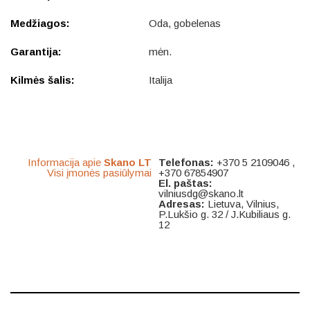
Medžiagos:
Oda, gobelenas
Garantija:
mėn.
Kilmės šalis:
Italija
Informacija apie
Skano LT
Telefonas:
+370 5 2109046 ,
Visi įmonės pasiūlymai
+370 67854907
El. paštas:
vilniusdg@skano.lt
Adresas:
Lietuva, Vilnius,
P.Lukšio g. 32 / J.Kubiliaus g.
12