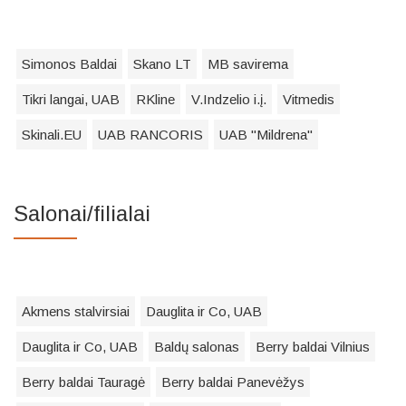
Simonos Baldai
Skano LT
MB savirema
Tikri langai, UAB
RKline
V.Indzelio i.į.
Vitmedis
Skinali.EU
UAB RANCORIS
UAB "Mildrena"
Salonai/filialai
Akmens stalvirsiai
Dauglita ir Co, UAB
Dauglita ir Co, UAB
Baldų salonas
Berry baldai Vilnius
Berry baldai Tauragė
Berry baldai Panevėžys