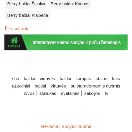
Berry baldai Šiauliai
Berry baldai Kaunas
Berry baldai Klaipėda
Facebook
sba
baldai
virtuvės
baldai
kampas
stalas
lova
ąžuoliniai
baldai
virtuvės
su stumdomomis durimis
lovos
staliukas
svetainės
sekcijos
tv
Reklama
|
Sodybų nuoma