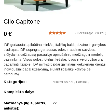
Clio Capitone
0 €
(Peržiūrėjo 71689 )
IDP geriausiai apibūdina minkštų itališkų baldų dizaino ir gamybos
tradicijas. IDP sujungia geriausias odos ir audinio savybes,
siūlydama didžiausią pasaulyje apmušalinių medžiagų ir modelių
pasirinkimą. Visos sofos, foteliai, krėslai, lovos ir veidrodžiai yra
pagaminti Italijoje. IDP minkšti baldai gaminami kiekvienam klientui
individualiai pagal užsakymą, siūlant ilgalaikę kokybę bei
patogumą.
Kategorijos:
,
,
Minkšti baldai
Foteliai
Komplekto dalys:
Matmenys (ilgis, plotis,
xx
aukštis):