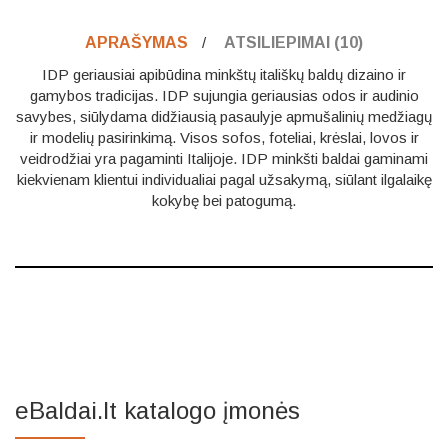
APRAŠYMAS
ATSILIEPIMAI (10)
IDP geriausiai apibūdina minkštų itališkų baldų dizaino ir
gamybos tradicijas. IDP sujungia geriausias odos ir audinio
savybes, siūlydama didžiausią pasaulyje apmušalinių medžiagų
ir modelių pasirinkimą. Visos sofos, foteliai, krėslai, lovos ir
veidrodžiai yra pagaminti Italijoje. IDP minkšti baldai gaminami
kiekvienam klientui individualiai pagal užsakymą, siūlant ilgalaikę
kokybę bei patogumą.
eBaldai.lt katalogo įmonės