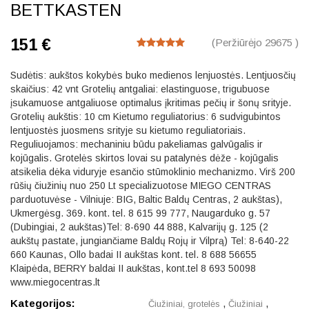
BETTKASTEN
151 €
(Peržiūrėjo 29675 )
Sudėtis: aukštos kokybės buko medienos lenjuostės. Lentjuosčių
skaičius: 42 vnt Grotelių antgaliai: elastinguose, trigubuose
įsukamuose antgaliuose optimalus įkritimas pečių ir šonų srityje.
Grotelių aukštis: 10 cm Kietumo reguliatorius: 6 sudvigubintos
lentjuostės juosmens srityje su kietumo reguliatoriais.
Reguliuojamos: mechaniniu būdu pakeliamas galvūgalis ir
kojūgalis. Grotelės skirtos lovai su patalynės dėže - kojūgalis
atsikelia dėka viduryje esančio stūmoklinio mechanizmo. Virš 200
rūšių čiužinių nuo 250 Lt specializuotose MIEGO CENTRAS
parduotuvėse - Vilniuje: BIG, Baltic Baldų Centras, 2 aukštas),
Ukmergėsg. 369. kont. tel. 8 615 99 777, Naugarduko g. 57
(Dubingiai, 2 aukštas)Tel: 8-690 44 888, Kalvarijų g. 125 (2
aukštų pastate, jungiančiame Baldų Rojų ir Vilprą) Tel: 8-640-22
660 Kaunas, Ollo badai II aukštas kont. tel. 8 688 56655
Klaipėda, BERRY baldai II aukštas, kont.tel 8 693 50098
www.miegocentras.lt
Kategorijos:
,
,
Čiužiniai, grotelės
Čiužiniai