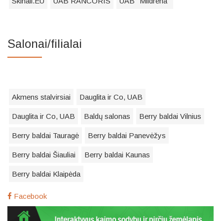
Skinali.EU
UAB RANCORIS
UAB "Mildrena"
Salonai/filialai
Akmens stalvirsiai
Dauglita ir Co, UAB
Dauglita ir Co, UAB
Baldų salonas
Berry baldai Vilnius
Berry baldai Tauragė
Berry baldai Panevėžys
Berry baldai Šiauliai
Berry baldai Kaunas
Berry baldai Klaipėda
Facebook