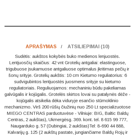
APRAŠYMAS
ATSILIEPIMAI (10)
Sudėtis: aukštos kokybės buko medienos lenjuostės.
Lentjuosčių skaičius: 42 vnt Grotelių antgaliai: elastinguose,
trigubuose įsukamuose antgaliuose optimalus įkritimas pečių ir
šonų srityje. Grotelių aukštis: 10 cm Kietumo reguliatorius: 6
sudvigubintos lentjuostės juosmens srityje su kietumo
reguliatoriais. Reguliuojamos: mechaniniu būdu pakeliamas
galvūgalis ir kojūgalis. Grotelės skirtos lovai su patalynės dėže -
kojūgalis atsikelia dėka viduryje esančio stūmoklinio
mechanizmo. Virš 200 rūšių čiužinių nuo 250 Lt specializuotose
MIEGO CENTRAS parduotuvėse - Vilniuje: BIG, Baltic Baldų
Centras, 2 aukštas), Ukmergėsg. 369. kont. tel. 8 615 99 777,
Naugarduko g. 57 (Dubingiai, 2 aukštas)Tel: 8-690 44 888,
Kalvarijų g. 125 (2 aukštų pastate, jungiančiame Baldų Rojų ir