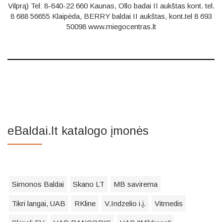
Vilprą) Tel: 8-640-22 660 Kaunas, Ollo badai II aukštas kont. tel.
8 688 56655 Klaipėda, BERRY baldai II aukštas, kont.tel 8 693
50098 www.miegocentras.lt
eBaldai.lt katalogo įmonės
Simonos Baldai
Skano LT
MB savirema
Tikri langai, UAB
RKline
V.Indzelio i.į.
Vitmedis