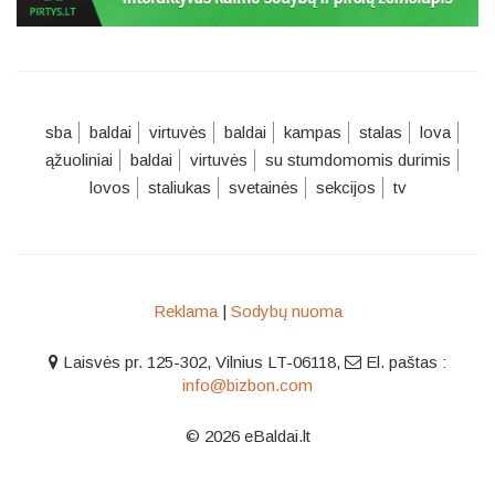
sba
baldai
virtuvės
baldai
kampas
stalas
lova
ąžuoliniai
baldai
virtuvės
su stumdomomis durimis
lovos
staliukas
svetainės
sekcijos
tv
Reklama
|
Sodybų nuoma
Laisvės pr. 125-302, Vilnius LT-06118
,
El. paštas :
info@bizbon.com
© 2026 eBaldai.lt