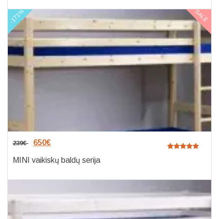
-171%
SALE
650
€
239
€
MINI vaikiskų baldų serija