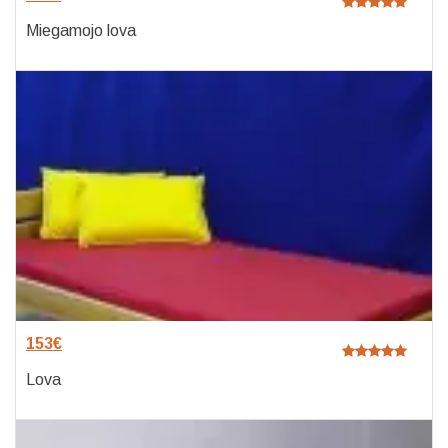
Miegamojo lova
153
€
Lova