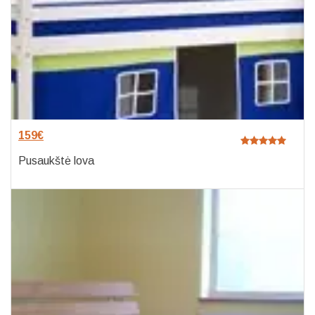
159
€
Pusaukštė lova