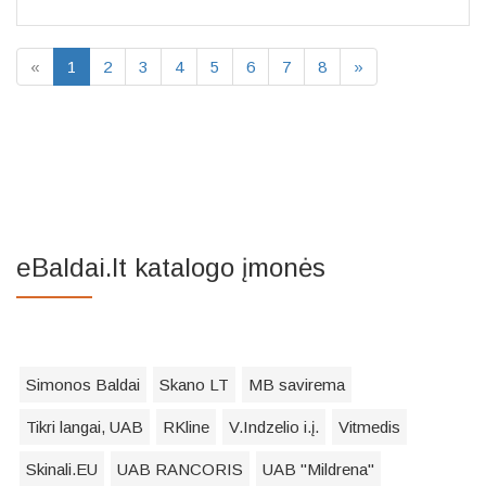
«
1
2
3
4
5
6
7
8
»
eBaldai.lt katalogo įmonės
Simonos Baldai
Skano LT
MB savirema
Tikri langai, UAB
RKline
V.Indzelio i.į.
Vitmedis
Skinali.EU
UAB RANCORIS
UAB "Mildrena"