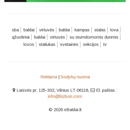
sba
baldai
virtuvės
baldai
kampas
stalas
lova
ąžuoliniai
baldai
virtuvės
su stumdomomis durimis
lovos
staliukas
svetainės
sekcijos
tv
Reklama
|
Sodybų nuoma
Laisvės pr. 125-302, Vilnius LT-06118
,
El. paštas :
info@bizbon.com
© 2026 eBaldai.lt