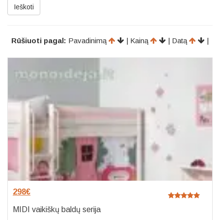
Ieškoti
Rūšiuoti pagal:
Pavadinimą
| Kainą
| Datą
|
298
€
MIDI vaikiškų baldų serija