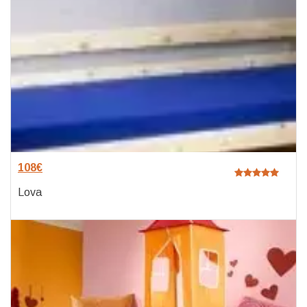
108
€
Lova