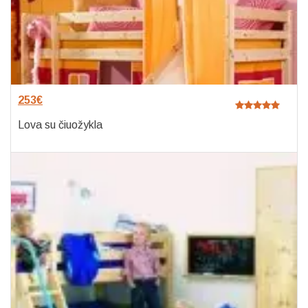
253
€
Lova su čiuožykla