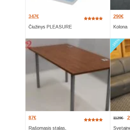
347
€
290
€
Čiužinys PLEASURE
Kolona
-165%
87
€
2
1129
€
Rašomasis stalas,
Svetain