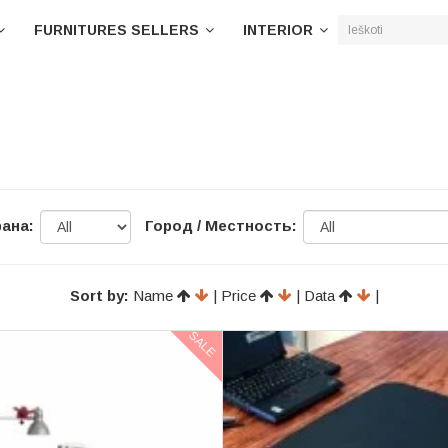
FURNITURES SELLERS
INTERIOR
ана:
Город / Местность:
Sort by:
Name
| Price
| Data
|
SALE