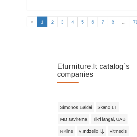
«
1
2
3
4
5
6
7
8
...
7
Efurniture.lt catalog`s
companies
Simonos Baldai
Skano LT
MB savirema
Tikri langai, UAB
RKline
V.Indzelio i.į.
Vitmedis