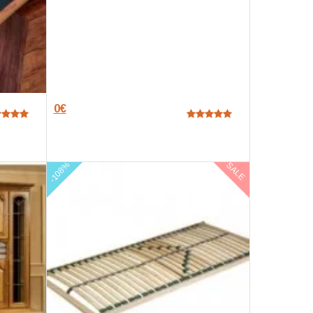
0
€
-108%
SALE