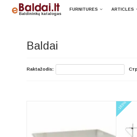
FURNITURES
ARTICLES
Baldininkų katalogas
Baldai
Raktažodis:
Стр
-183%