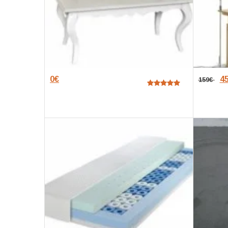
0
€
4
159
€