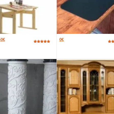
50
€
0
€