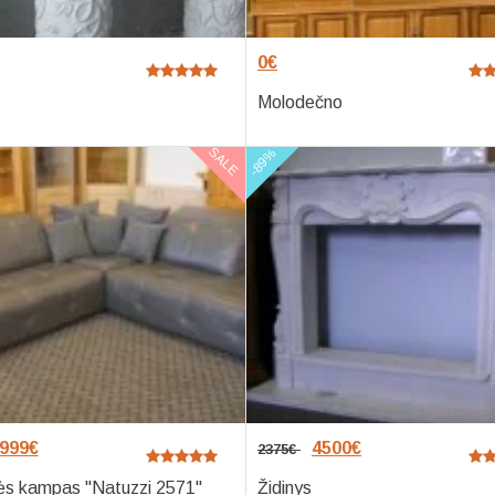
0
€
Molodečno
SALE
-89%
999
€
4500
€
2375
€
ės kampas "Natuzzi 2571"
Židinys