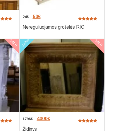
50
€
24
€
Nereguliuojamos grotelės RIO
-122%
SALE
SALE
4000
€
1796
€
Židinys