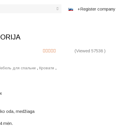
+Register company
TORIJA
(Viewed 57538 )
,
,
ебель для спальни
Кровати
x
ko oda, medžiaga
4 mėn.