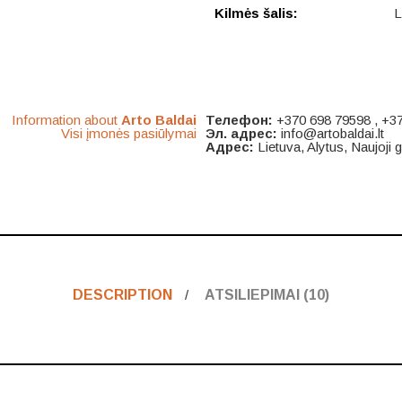
Kilmės šalis:
L
Information about
Arto Baldai
Телефон:
+370 698 79598 , +3
Visi įmonės pasiūlymai
Эл. адрес:
info@artobaldai.lt
Адрес:
Lietuva, Alytus, Naujoji g
DESCRIPTION
ATSILIEPIMAI (10)