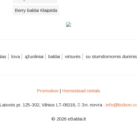
Berry baldai Klaipėda
alas
lova
ąžuoliniai
baldai
virtuvės
su stumdomomis durimis
Promotion
|
Homestead rentals
Laisvės pr. 125-302, Vilnius LT-06118
,
Эл. почта :
info@bizbon.c
© 2026 eBaldai.lt