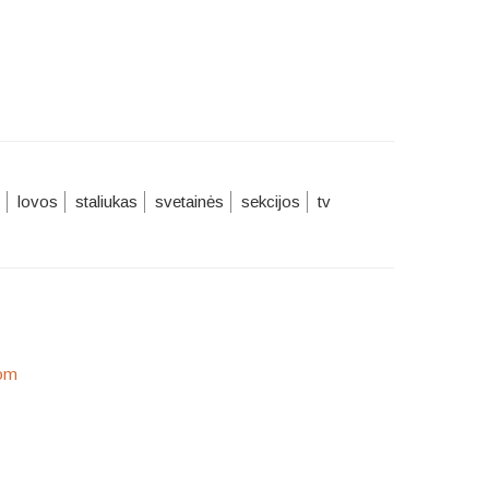
lovos
staliukas
svetainės
sekcijos
tv
om