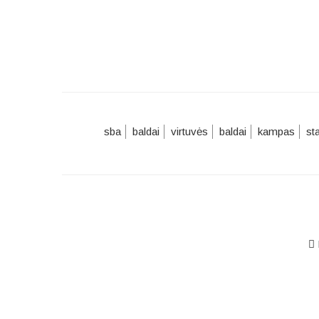
sba
baldai
virtuvės
baldai
kampas
st