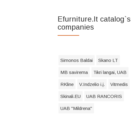
Efurniture.lt catalog`s
companies
Simonos Baldai
Skano LT
MB savirema
Tikri langai, UAB
RKline
V.Indzelio i.į.
Vitmedis
Skinali.EU
UAB RANCORIS
UAB "Mildrena"