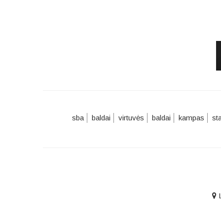
sba
baldai
virtuvės
baldai
kampas
st