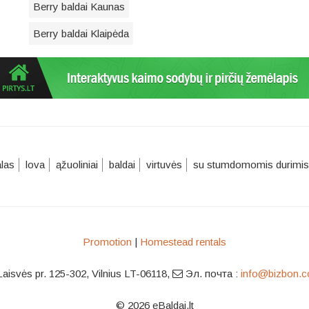
Berry baldai Kaunas
Berry baldai Klaipėda
alas
lova
ąžuoliniai
baldai
virtuvės
su stumdomomis durimis
Promotion
|
Homestead rentals
Laisvės pr. 125-302, Vilnius LT-06118
,
Эл. почта :
info@bizbon.
© 2026 eBaldai.lt