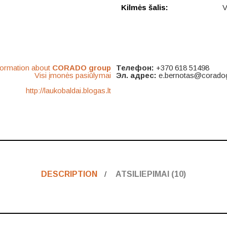
Kilmės šalis:
V
formation about
CORADO group
Телефон:
+370 618 51498
Visi įmonės pasiūlymai
Эл. адрес:
e.bernotas@corado
http://laukobaldai.blogas.lt
DESCRIPTION
ATSILIEPIMAI (10)