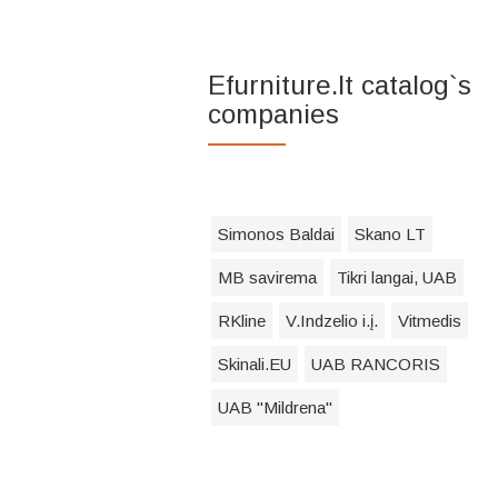
Efurniture.lt catalog`s
companies
Simonos Baldai
Skano LT
MB savirema
Tikri langai, UAB
RKline
V.Indzelio i.į.
Vitmedis
Skinali.EU
UAB RANCORIS
UAB "Mildrena"