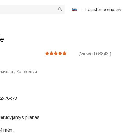
+Register company
ė
(Viewed 68843 )
,
,
личная
Коллекции
2x76x73
erudyjantys plienas
4 mėn.