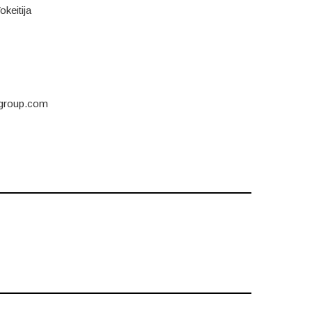
okeitija
group.com