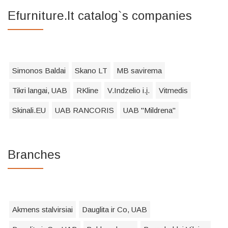
Efurniture.lt catalog`s companies
Simonos Baldai
Skano LT
MB savirema
Tikri langai, UAB
RKline
V.Indzelio i.į.
Vitmedis
Skinali.EU
UAB RANCORIS
UAB "Mildrena"
Branches
Akmens stalvirsiai
Dauglita ir Co, UAB