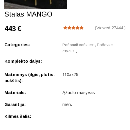
Stalas MANGO
443 €
(Viewed 27444 )
Categories:
,
Рабочий кабинет
Рабочие
,
стулья
Komplekto dalys:
Matmenys (ilgis, plotis,
110xx75
aukštis):
Materials:
Ąžuolo masyvas
Garantija:
mėn.
Kilmės šalis: