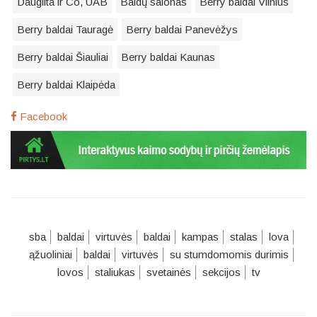
Dauglita ir Co, UAB
Baldų salonas
Berry baldai Vilnius
Berry baldai Tauragė
Berry baldai Panevėžys
Berry baldai Šiauliai
Berry baldai Kaunas
Berry baldai Klaipėda
Facebook
sba
baldai
virtuvės
baldai
kampas
stalas
lova
ąžuoliniai
baldai
virtuvės
su stumdomomis durimis
lovos
staliukas
svetainės
sekcijos
tv