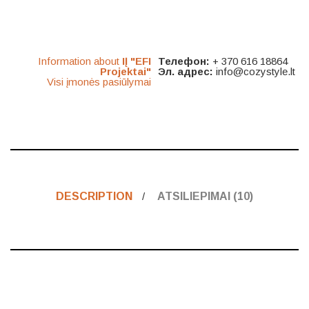
Information about
IĮ "EFI
Телефон:
+ 370 616 18864
Projektai"
Эл. адрес:
info@cozystyle.lt
Visi įmonės pasiūlymai
DESCRIPTION
ATSILIEPIMAI (10)