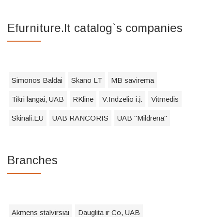
Efurniture.lt catalog`s companies
Simonos Baldai
Skano LT
MB savirema
Tikri langai, UAB
RKline
V.Indzelio i.į.
Vitmedis
Skinali.EU
UAB RANCORIS
UAB "Mildrena"
Branches
Akmens stalvirsiai
Dauglita ir Co, UAB