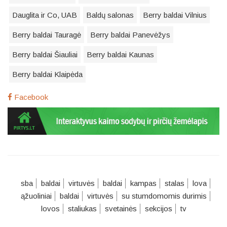
Dauglita ir Co, UAB
Baldų salonas
Berry baldai Vilnius
Berry baldai Tauragė
Berry baldai Panevėžys
Berry baldai Šiauliai
Berry baldai Kaunas
Berry baldai Klaipėda
Facebook
sba
baldai
virtuvės
baldai
kampas
stalas
lova
ąžuoliniai
baldai
virtuvės
su stumdomomis durimis
lovos
staliukas
svetainės
sekcijos
tv