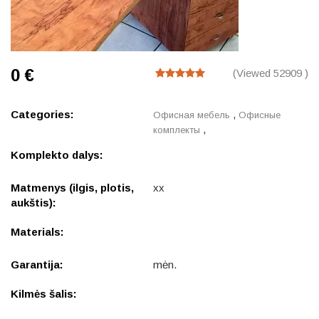
0 €
(Viewed 52909 )
Categories:
,
Офисная мебель
Офисные
,
комплекты
Komplekto dalys:
Matmenys (ilgis, plotis,
xx
aukštis):
Materials:
Garantija:
mėn.
Kilmės šalis: