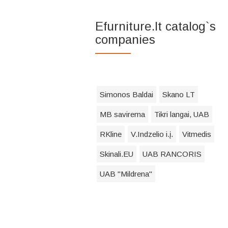
Efurniture.lt catalog`s
companies
Simonos Baldai
Skano LT
MB savirema
Tikri langai, UAB
RKline
V.Indzelio i.į.
Vitmedis
Skinali.EU
UAB RANCORIS
UAB "Mildrena"