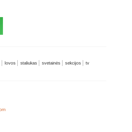
lovos
staliukas
svetainės
sekcijos
tv
com