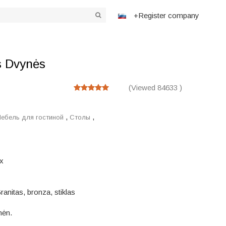
+Register company
as Dvynės
(Viewed 84633 )
,
,
ебель для гостиной
Столы
x
ranitas, bronza, stiklas
ėn.