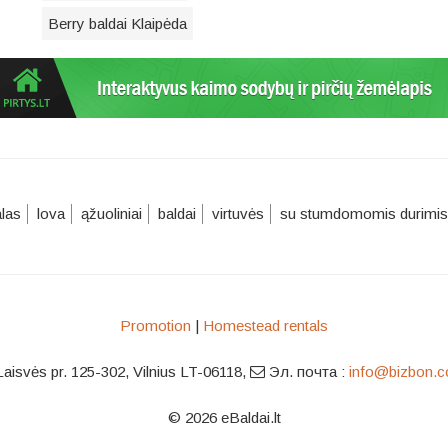
Berry baldai Klaipėda
alas
lova
ąžuoliniai
baldai
virtuvės
su stumdomomis durimis
Promotion
|
Homestead rentals
Laisvės pr. 125-302, Vilnius LT-06118
,
Эл. почта :
info@bizbon.
© 2026 eBaldai.lt