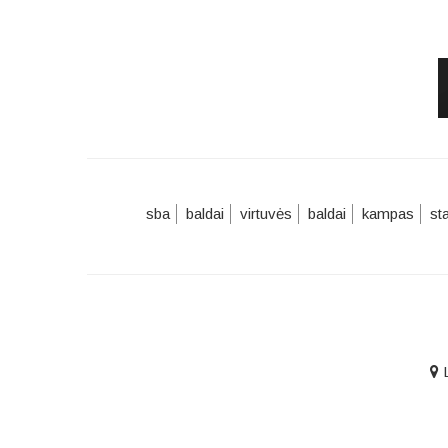
sba
baldai
virtuvės
baldai
kampas
st