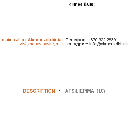
Kilmės šalis:
ormation about
Akmens dirbiniai
Телефон:
+370 622 28391
Visi įmonės pasiūlymai
Эл. адрес:
info@akmensdirbiniai
DESCRIPTION
ATSILIEPIMAI (10)