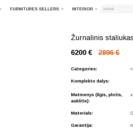
FURNITURES SELLERS
INTERIOR
Žurnalinis staliuk
6200 €
2896 €
Categories:
М
Komplekto dalys:
Matmenys (ilgis, plotis,
x
aukštis):
Materials:
G
Garantija:
m