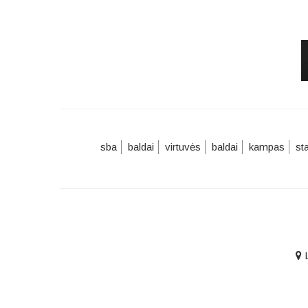
sba
baldai
virtuvės
baldai
kampas
st