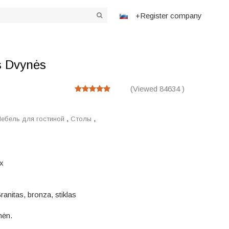
+Register company
as Dvynės
(Viewed 84634 )
,
,
ебель для гостиной
Столы
x
ranitas, bronza, stiklas
ėn.