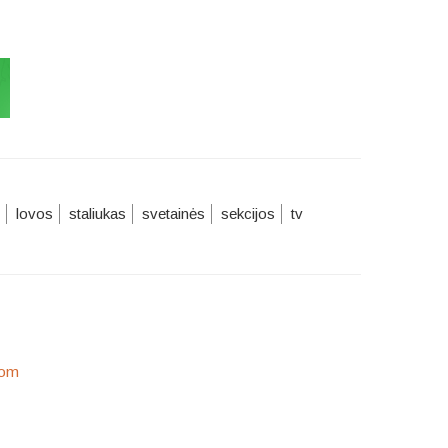
lovos
staliukas
svetainės
sekcijos
tv
com