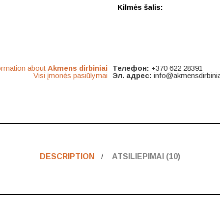
Kilmės šalis:
ormation about
Akmens dirbiniai
Телефон:
+370 622 28391
Visi įmonės pasiūlymai
Эл. адрес:
info@akmensdirbiniai
DESCRIPTION
ATSILIEPIMAI (10)