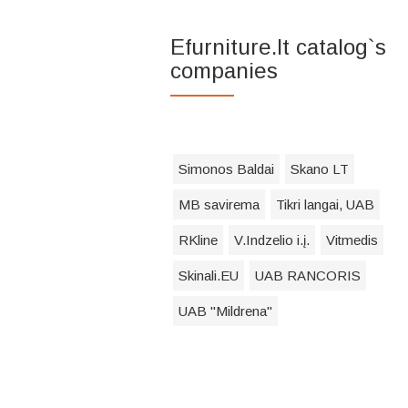
Efurniture.lt catalog`s
companies
Simonos Baldai
Skano LT
MB savirema
Tikri langai, UAB
RKline
V.Indzelio i.į.
Vitmedis
Skinali.EU
UAB RANCORIS
UAB "Mildrena"