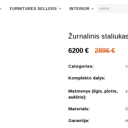
FURNITURES SELLERS
INTERIOR
Žurnalinis staliuk
6200 €
2896 €
Categories:
М
Komplekto dalys:
Matmenys (ilgis, plotis,
x
aukštis):
Materials:
G
Garantija:
m