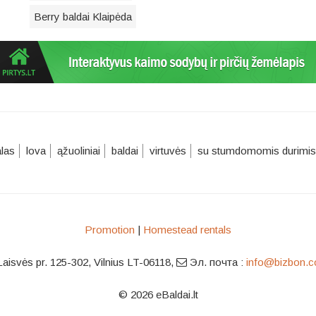
Berry baldai Klaipėda
alas
lova
ąžuoliniai
baldai
virtuvės
su stumdomomis durimis
Promotion
|
Homestead rentals
Laisvės pr. 125-302, Vilnius LT-06118
,
Эл. почта :
info@bizbon.
© 2026 eBaldai.lt