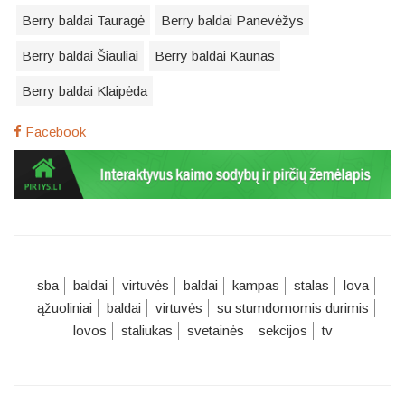
Berry baldai Tauragė
Berry baldai Panevėžys
Berry baldai Šiauliai
Berry baldai Kaunas
Berry baldai Klaipėda
Facebook
sba
baldai
virtuvės
baldai
kampas
stalas
lova
ąžuoliniai
baldai
virtuvės
su stumdomomis durimis
lovos
staliukas
svetainės
sekcijos
tv