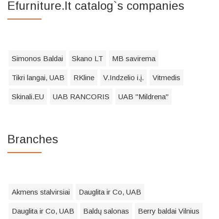
Efurniture.lt catalog`s companies
Simonos Baldai
Skano LT
MB savirema
Tikri langai, UAB
RKline
V.Indzelio i.į.
Vitmedis
Skinali.EU
UAB RANCORIS
UAB "Mildrena"
Branches
Akmens stalvirsiai
Dauglita ir Co, UAB
Dauglita ir Co, UAB
Baldų salonas
Berry baldai Vilnius