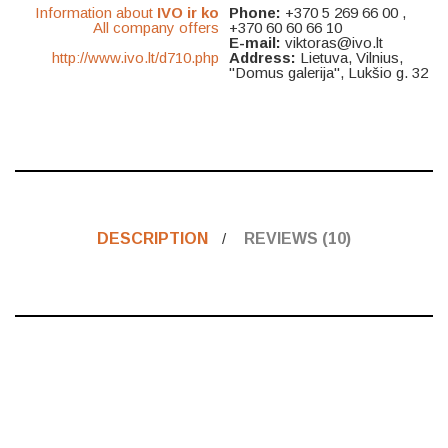
Information about
IVO ir ko
Phone:
+370 5 269 66 00 ,
All company offers
+370 60 60 66 10
E-mail:
viktoras@ivo.lt
http://www.ivo.lt/d710.php
Address:
Lietuva, Vilnius,
"Domus galerija", Lukšio g. 32
DESCRIPTION
REVIEWS (10)