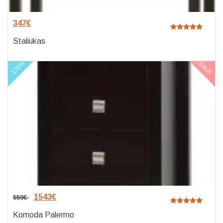
347
€
Staliukas
-176%
SALE
1543
€
559
€
Komoda Palermo