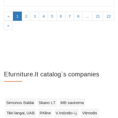
«
1
2
3
4
5
6
7
8
...
21
22
»
Efurniture.lt catalog`s companies
Simonos Baldai
Skano LT
MB savirema
Tikri langai, UAB
RKline
V.Indzelio i.į.
Vitmedis