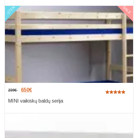
-171%
SALE
650
€
239
€
MINI vaikiskų baldų serija