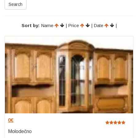
Search
Sort by:
Name
| Price
| Date
|
0
€
Molodečno