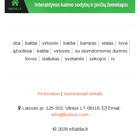
sba
baldai
virtuvės
baldai
kampas
stalas
lova
ąžuoliniai
baldai
virtuvės
su stumdomomis durimis
lovos
staliukas
svetainės
sekcijos
tv
Promotion
|
Homestead rentals
Laisvės pr. 125-302, Vilnius LT-06118
,
Email :
info@bizbon.com
© 2026 eBaldai.lt