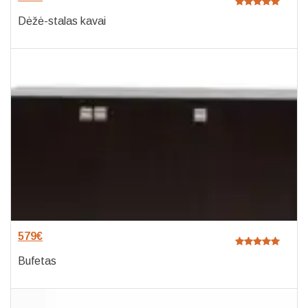
Dėžė-stalas kavai
579
€
Bufetas