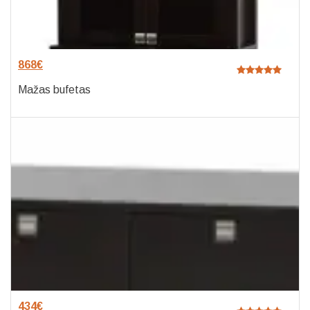
868
€
Mažas bufetas
434
€