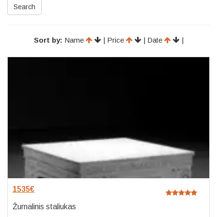
Search
Sort by:
Name
| Price
| Date
|
1535
€
Žurnalinis staliukas