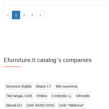
«
1
2
3
»
Efurniture.lt catalog`s companies
Simonos Baldai
Skano LT
MB savirema
Tikri langai, UAB
RKline
V.Indzelio i.į.
Vitmedis
Skinali.EU
UAB RANCORIS
UAB "Mildrena"