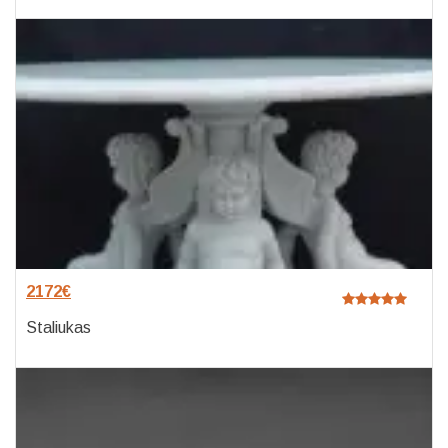
2172
€
Staliukas