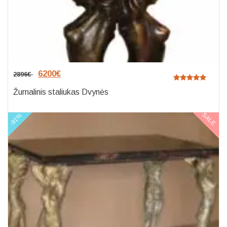
6200
€
2896
€
Žurnalinis staliukas Dvynės
SALE
-91%