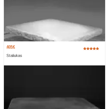
405
€
Staliukas