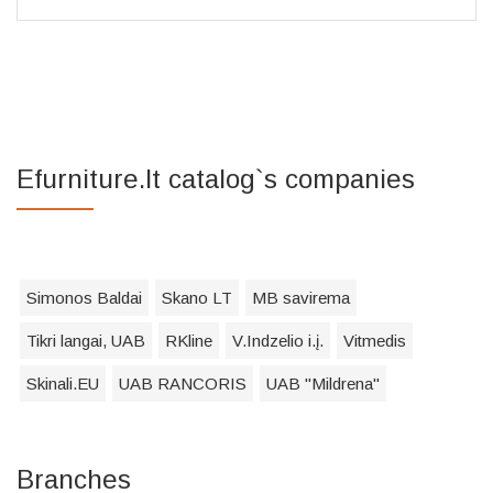
Efurniture.lt catalog`s companies
Simonos Baldai
Skano LT
MB savirema
Tikri langai, UAB
RKline
V.Indzelio i.į.
Vitmedis
Skinali.EU
UAB RANCORIS
UAB "Mildrena"
Branches