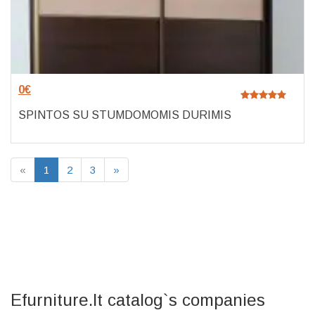
0
€
SPINTOS SU STUMDOMOMIS DURIMIS
«
1
2
3
»
Efurniture.lt catalog`s companies