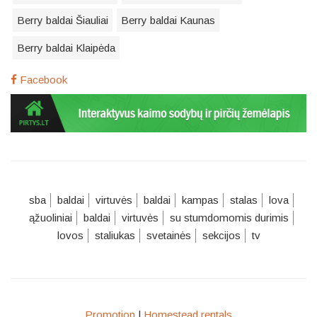
Berry baldai Šiauliai
Berry baldai Kaunas
Berry baldai Klaipėda
Facebook
sba
baldai
virtuvės
baldai
kampas
stalas
lova
ąžuoliniai
baldai
virtuvės
su stumdomomis durimis
lovos
staliukas
svetainės
sekcijos
tv
Promotion
|
Homestead rentals