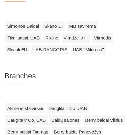
Simonos Baldai
Skano LT
MB savirema
Tikri langai, UAB
RKline
V.Indzelio i.į.
Vitmedis
Skinali.EU
UAB RANCORIS
UAB "Mildrena"
Branches
Akmens stalvirsiai
Dauglita ir Co, UAB
Dauglita ir Co, UAB
Baldų salonas
Berry baldai Vilnius
Berry baldai Tauragė
Berry baldai Panevėžys