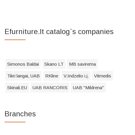
Efurniture.lt catalog`s companies
Simonos Baldai
Skano LT
MB savirema
Tikri langai, UAB
RKline
V.Indzelio i.į.
Vitmedis
Skinali.EU
UAB RANCORIS
UAB "Mildrena"
Branches